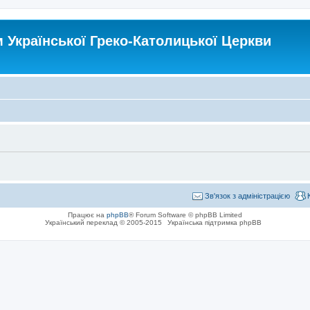
Української Греко-Католицької Церкви
Зв'язок з адміністрацією
Працює на
phpBB
® Forum Software © phpBB Limited
Український переклад © 2005-2015
Українська підтримка phpBB