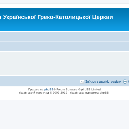
Української Греко-Католицької Церкви
Зв'язок з адміністрацією
Працює на
phpBB
® Forum Software © phpBB Limited
Український переклад © 2005-2015
Українська підтримка phpBB