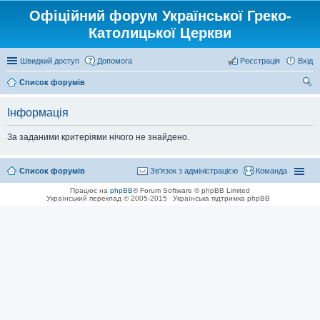
Офіційний форум Української Греко-
Католицької Церкви
Швидкий доступ
Допомога
Реєстрація
Вхід
Список форумів
ош
Інформація
ук
За заданими критеріями нічого не знайдено.
Список форумів
Зв'язок з адміністрацією
Команда
Працює на
phpBB
® Forum Software © phpBB Limited
Український переклад © 2005-2015
Українська підтримка phpBB