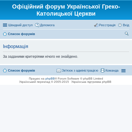
Офіційний форум Української Греко-
Католицької Церкви
Швидкий доступ
Допомога
Реєстрація
Вхід
Список форумів
ош
Інформація
ук
За заданими критеріями нічого не знайдено.
Список форумів
Зв'язок з адміністрацією
Команда
Працює на
phpBB
® Forum Software © phpBB Limited
Український переклад © 2005-2015
Українська підтримка phpBB