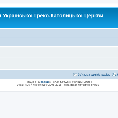
Української Греко-Католицької Церкви
Зв'язок з адміністрацією
Працює на
phpBB
® Forum Software © phpBB Limited
Український переклад © 2005-2015
Українська підтримка phpBB