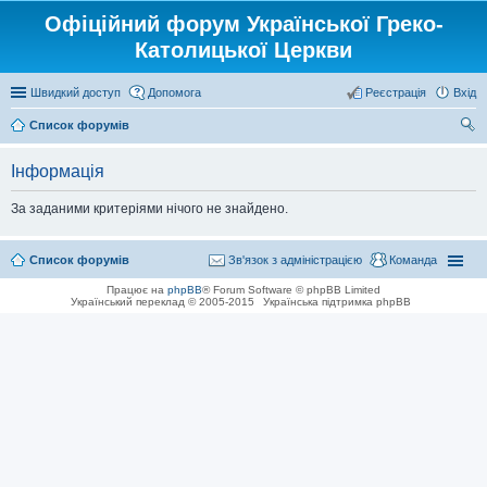
Офіційний форум Української Греко-
Католицької Церкви
Швидкий доступ
Допомога
Реєстрація
Вхід
Список форумів
ош
Інформація
ук
За заданими критеріями нічого не знайдено.
Список форумів
Зв'язок з адміністрацією
Команда
Працює на
phpBB
® Forum Software © phpBB Limited
Український переклад © 2005-2015
Українська підтримка phpBB