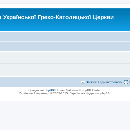
Української Греко-Католицької Церкви
Зв'язок з адміністрацією
Працює на
phpBB
® Forum Software © phpBB Limited
Український переклад © 2005-2015
Українська підтримка phpBB