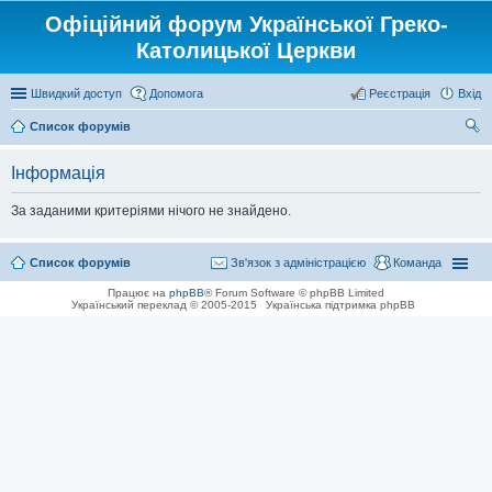
Офіційний форум Української Греко-
Католицької Церкви
Швидкий доступ
Допомога
Реєстрація
Вхід
Список форумів
ош
Інформація
ук
За заданими критеріями нічого не знайдено.
Список форумів
Зв'язок з адміністрацією
Команда
Працює на
phpBB
® Forum Software © phpBB Limited
Український переклад © 2005-2015
Українська підтримка phpBB