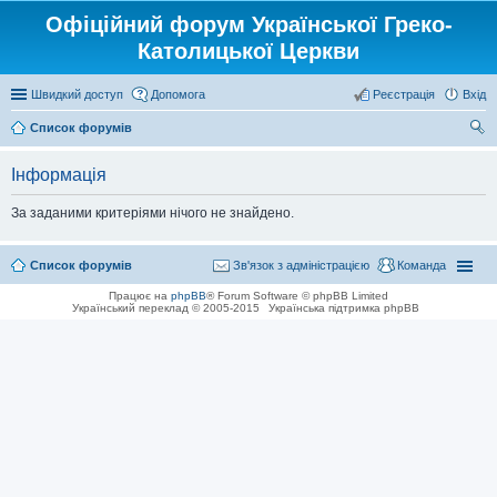
Офіційний форум Української Греко-
Католицької Церкви
Швидкий доступ
Допомога
Реєстрація
Вхід
Список форумів
ош
Інформація
ук
За заданими критеріями нічого не знайдено.
Список форумів
Зв'язок з адміністрацією
Команда
Працює на
phpBB
® Forum Software © phpBB Limited
Український переклад © 2005-2015
Українська підтримка phpBB