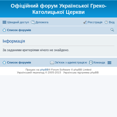
Офіційний форум Української Греко-
Католицької Церкви
Швидкий доступ
Допомога
Реєстрація
Вхід
Список форумів
ош
Інформація
ук
За заданими критеріями нічого не знайдено.
Список форумів
Зв'язок з адміністрацією
Команда
Працює на
phpBB
® Forum Software © phpBB Limited
Український переклад © 2005-2015
Українська підтримка phpBB