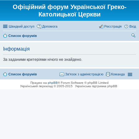
Офіційний форум Української Греко-
Католицької Церкви
Швидкий доступ
Допомога
Реєстрація
Вхід
Список форумів
ош
Інформація
ук
За заданими критеріями нічого не знайдено.
Список форумів
Зв'язок з адміністрацією
Команда
Працює на
phpBB
® Forum Software © phpBB Limited
Український переклад © 2005-2015
Українська підтримка phpBB