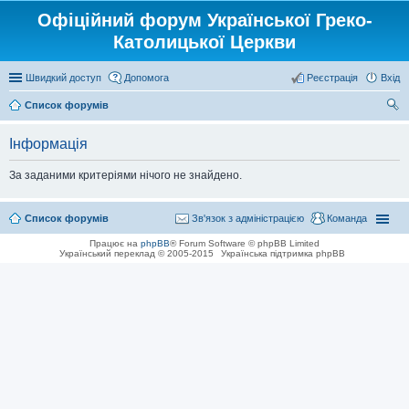
Офіційний форум Української Греко-
Католицької Церкви
Швидкий доступ
Допомога
Реєстрація
Вхід
Список форумів
ош
Інформація
ук
За заданими критеріями нічого не знайдено.
Список форумів
Зв'язок з адміністрацією
Команда
Працює на
phpBB
® Forum Software © phpBB Limited
Український переклад © 2005-2015
Українська підтримка phpBB