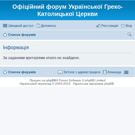
Офіційний форум Української Греко-
Католицької Церкви
Швидкий доступ
Допомога
Реєстрація
Вхід
Список форумів
ош
Інформація
ук
За заданими критеріями нічого не знайдено.
Список форумів
Зв'язок з адміністрацією
Команда
Працює на
phpBB
® Forum Software © phpBB Limited
Український переклад © 2005-2015
Українська підтримка phpBB