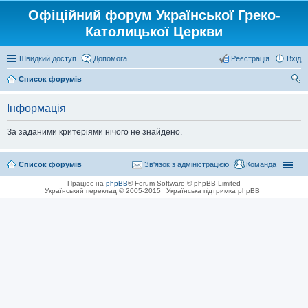
Офіційний форум Української Греко-
Католицької Церкви
Швидкий доступ
Допомога
Реєстрація
Вхід
Список форумів
ош
Інформація
ук
За заданими критеріями нічого не знайдено.
Список форумів
Зв'язок з адміністрацією
Команда
Працює на
phpBB
® Forum Software © phpBB Limited
Український переклад © 2005-2015
Українська підтримка phpBB