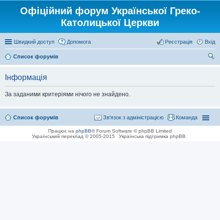
Офіційний форум Української Греко-
Католицької Церкви
Швидкий доступ
Допомога
Реєстрація
Вхід
Список форумів
ош
Інформація
ук
За заданими критеріями нічого не знайдено.
Список форумів
Зв'язок з адміністрацією
Команда
Працює на
phpBB
® Forum Software © phpBB Limited
Український переклад © 2005-2015
Українська підтримка phpBB