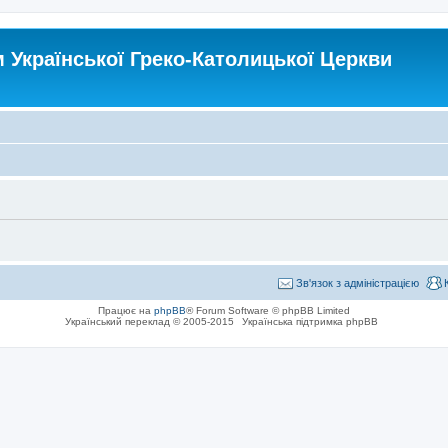
Української Греко-Католицької Церкви
Зв'язок з адміністрацією
Працює на
phpBB
® Forum Software © phpBB Limited
Український переклад © 2005-2015
Українська підтримка phpBB