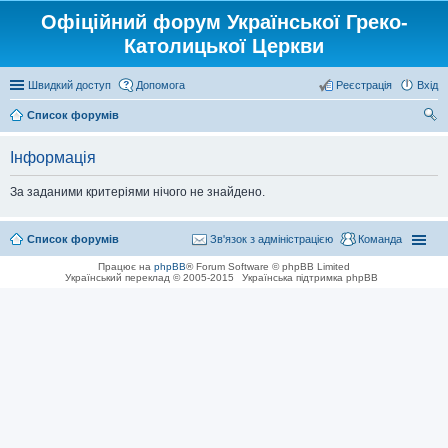
Офіційний форум Української Греко-
Католицької Церкви
Швидкий доступ
Допомога
Реєстрація
Вхід
Список форумів
ош
Інформація
ук
За заданими критеріями нічого не знайдено.
Список форумів
Зв'язок з адміністрацією
Команда
Працює на
phpBB
® Forum Software © phpBB Limited
Український переклад © 2005-2015
Українська підтримка phpBB