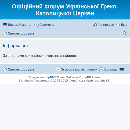
Офіційний форум Української Греко-
Католицької Церкви
Швидкий доступ
Допомога
Реєстрація
Вхід
Список форумів
ош
Інформація
ук
За заданими критеріями нічого не знайдено.
Список форумів
Зв'язок з адміністрацією
Команда
Працює на
phpBB
® Forum Software © phpBB Limited
Український переклад © 2005-2015
Українська підтримка phpBB