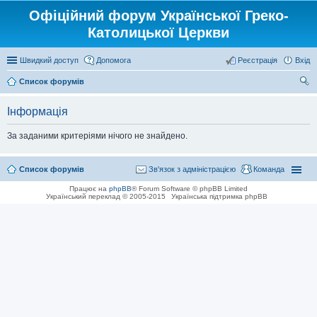
Офіційний форум Української Греко-
Католицької Церкви
Швидкий доступ
Допомога
Реєстрація
Вхід
Список форумів
ош
Інформація
ук
За заданими критеріями нічого не знайдено.
Список форумів
Зв'язок з адміністрацією
Команда
Працює на
phpBB
® Forum Software © phpBB Limited
Український переклад © 2005-2015
Українська підтримка phpBB