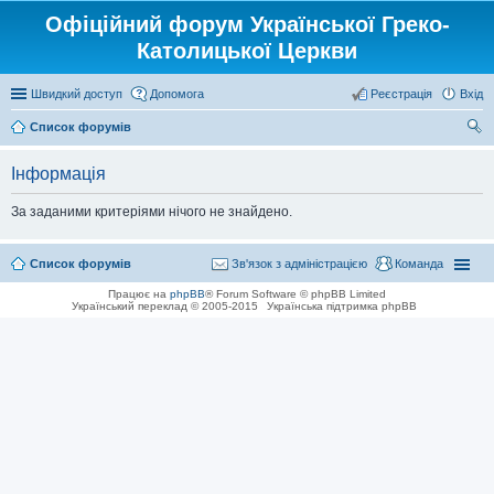
Офіційний форум Української Греко-
Католицької Церкви
Швидкий доступ
Допомога
Реєстрація
Вхід
Список форумів
ош
Інформація
ук
За заданими критеріями нічого не знайдено.
Список форумів
Зв'язок з адміністрацією
Команда
Працює на
phpBB
® Forum Software © phpBB Limited
Український переклад © 2005-2015
Українська підтримка phpBB