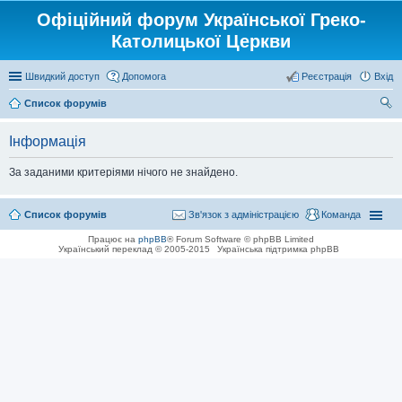
Офіційний форум Української Греко-
Католицької Церкви
Швидкий доступ
Допомога
Реєстрація
Вхід
Список форумів
ош
Інформація
ук
За заданими критеріями нічого не знайдено.
Список форумів
Зв'язок з адміністрацією
Команда
Працює на
phpBB
® Forum Software © phpBB Limited
Український переклад © 2005-2015
Українська підтримка phpBB