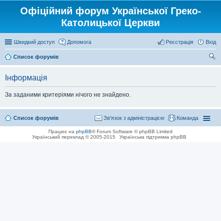
Офіційний форум Української Греко-
Католицької Церкви
Швидкий доступ
Допомога
Реєстрація
Вхід
Список форумів
ош
Інформація
ук
За заданими критеріями нічого не знайдено.
Список форумів
Зв'язок з адміністрацією
Команда
Працює на
phpBB
® Forum Software © phpBB Limited
Український переклад © 2005-2015
Українська підтримка phpBB