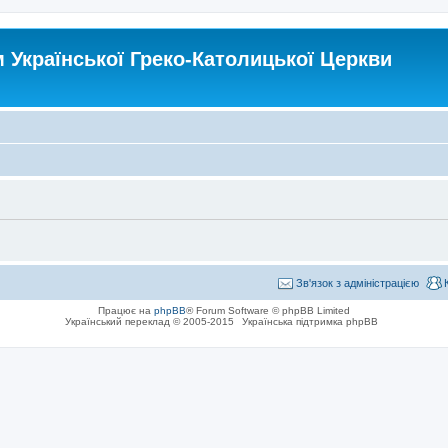
Української Греко-Католицької Церкви
Зв'язок з адміністрацією
Працює на
phpBB
® Forum Software © phpBB Limited
Український переклад © 2005-2015
Українська підтримка phpBB