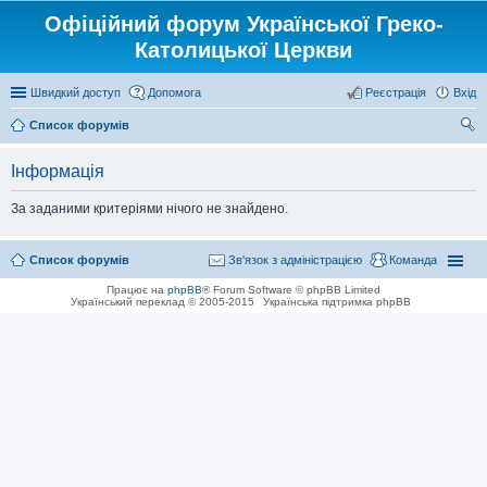
Офіційний форум Української Греко-
Католицької Церкви
Швидкий доступ
Допомога
Реєстрація
Вхід
Список форумів
ош
Інформація
ук
За заданими критеріями нічого не знайдено.
Список форумів
Зв'язок з адміністрацією
Команда
Працює на
phpBB
® Forum Software © phpBB Limited
Український переклад © 2005-2015
Українська підтримка phpBB