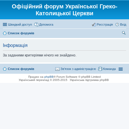
Офіційний форум Української Греко-
Католицької Церкви
Швидкий доступ
Допомога
Реєстрація
Вхід
Список форумів
ош
Інформація
ук
За заданими критеріями нічого не знайдено.
Список форумів
Зв'язок з адміністрацією
Команда
Працює на
phpBB
® Forum Software © phpBB Limited
Український переклад © 2005-2015
Українська підтримка phpBB