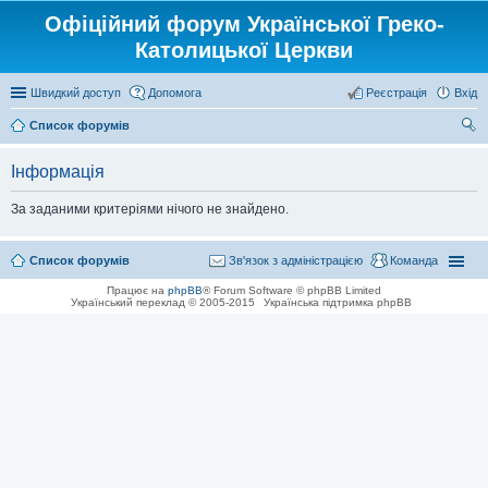
Офіційний форум Української Греко-
Католицької Церкви
Швидкий доступ
Допомога
Реєстрація
Вхід
Список форумів
ош
Інформація
ук
За заданими критеріями нічого не знайдено.
Список форумів
Зв'язок з адміністрацією
Команда
Працює на
phpBB
® Forum Software © phpBB Limited
Український переклад © 2005-2015
Українська підтримка phpBB