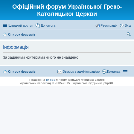
Офіційний форум Української Греко-
Католицької Церкви
Швидкий доступ
Допомога
Реєстрація
Вхід
Список форумів
ош
Інформація
ук
За заданими критеріями нічого не знайдено.
Список форумів
Зв'язок з адміністрацією
Команда
Працює на
phpBB
® Forum Software © phpBB Limited
Український переклад © 2005-2015
Українська підтримка phpBB