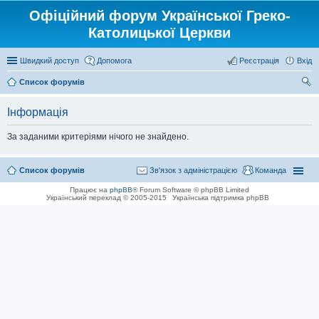
Офіційний форум Української Греко-
Католицької Церкви
Швидкий доступ
Допомога
Реєстрація
Вхід
Список форумів
ош
Інформація
ук
За заданими критеріями нічого не знайдено.
Список форумів
Зв'язок з адміністрацією
Команда
Працює на
phpBB
® Forum Software © phpBB Limited
Український переклад © 2005-2015
Українська підтримка phpBB