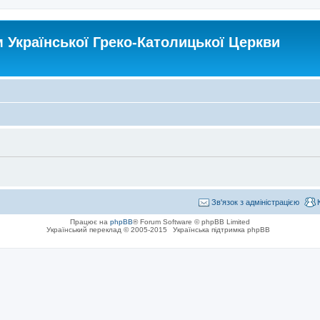
Української Греко-Католицької Церкви
Зв'язок з адміністрацією
Працює на
phpBB
® Forum Software © phpBB Limited
Український переклад © 2005-2015
Українська підтримка phpBB