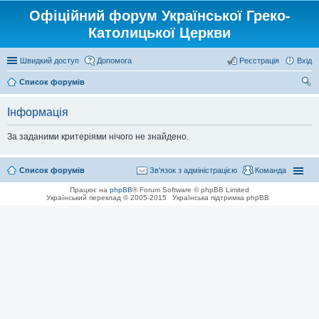
Офіційний форум Української Греко-
Католицької Церкви
Швидкий доступ
Допомога
Реєстрація
Вхід
Список форумів
ош
Інформація
ук
За заданими критеріями нічого не знайдено.
Список форумів
Зв'язок з адміністрацією
Команда
Працює на
phpBB
® Forum Software © phpBB Limited
Український переклад © 2005-2015
Українська підтримка phpBB