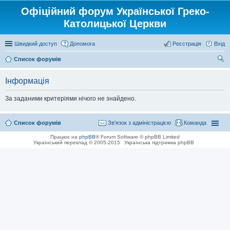
Офіційний форум Української Греко-
Католицької Церкви
Швидкий доступ
Допомога
Реєстрація
Вхід
Список форумів
ош
Інформація
ук
За заданими критеріями нічого не знайдено.
Список форумів
Зв'язок з адміністрацією
Команда
Працює на
phpBB
® Forum Software © phpBB Limited
Український переклад © 2005-2015
Українська підтримка phpBB