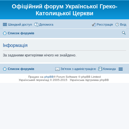
Офіційний форум Української Греко-
Католицької Церкви
Швидкий доступ
Допомога
Реєстрація
Вхід
Список форумів
ош
Інформація
ук
За заданими критеріями нічого не знайдено.
Список форумів
Зв'язок з адміністрацією
Команда
Працює на
phpBB
® Forum Software © phpBB Limited
Український переклад © 2005-2015
Українська підтримка phpBB