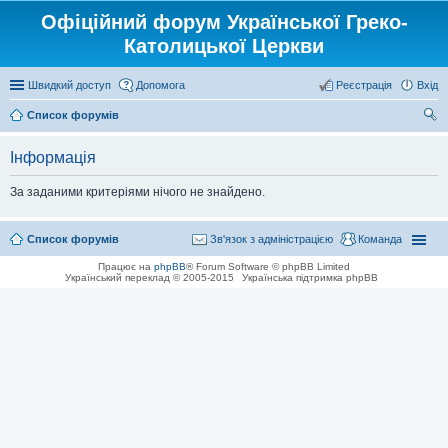
Офіційний форум Української Греко-
Католицької Церкви
Швидкий доступ
Допомога
Реєстрація
Вхід
Список форумів
ош
Інформація
ук
За заданими критеріями нічого не знайдено.
Список форумів
Зв'язок з адміністрацією
Команда
Працює на
phpBB
® Forum Software © phpBB Limited
Український переклад © 2005-2015
Українська підтримка phpBB