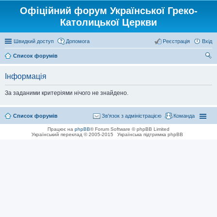
Офіційний форум Української Греко-
Католицької Церкви
Швидкий доступ
Допомога
Реєстрація
Вхід
Список форумів
ош
Інформація
ук
За заданими критеріями нічого не знайдено.
Список форумів
Зв'язок з адміністрацією
Команда
Працює на
phpBB
® Forum Software © phpBB Limited
Український переклад © 2005-2015
Українська підтримка phpBB