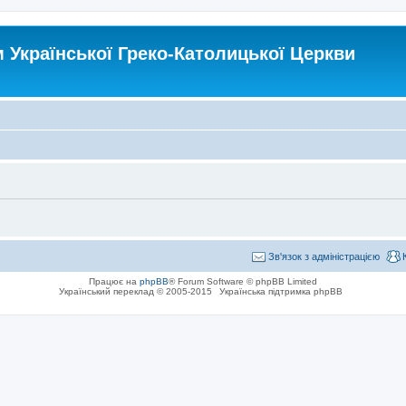
Української Греко-Католицької Церкви
Зв'язок з адміністрацією
Працює на
phpBB
® Forum Software © phpBB Limited
Український переклад © 2005-2015
Українська підтримка phpBB