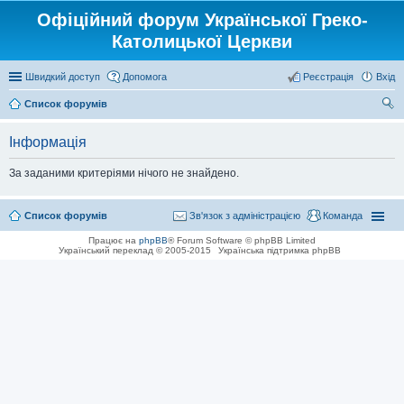
Офіційний форум Української Греко-
Католицької Церкви
Швидкий доступ
Допомога
Реєстрація
Вхід
Список форумів
ош
Інформація
ук
За заданими критеріями нічого не знайдено.
Список форумів
Зв'язок з адміністрацією
Команда
Працює на
phpBB
® Forum Software © phpBB Limited
Український переклад © 2005-2015
Українська підтримка phpBB