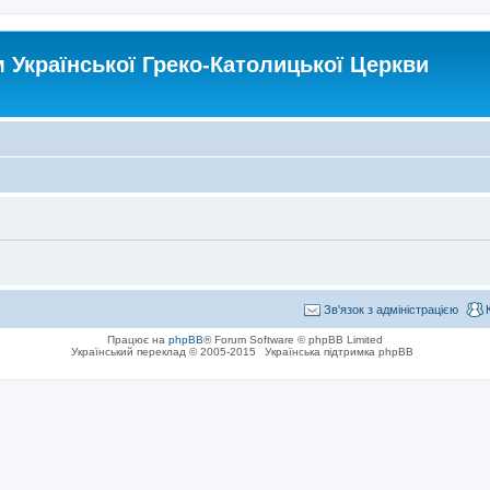
Української Греко-Католицької Церкви
Зв'язок з адміністрацією
Працює на
phpBB
® Forum Software © phpBB Limited
Український переклад © 2005-2015
Українська підтримка phpBB