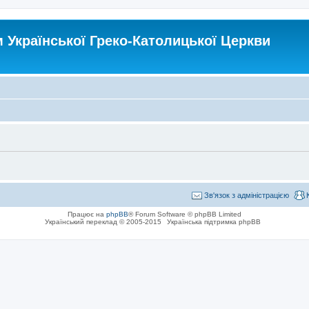
Української Греко-Католицької Церкви
Зв'язок з адміністрацією
Працює на
phpBB
® Forum Software © phpBB Limited
Український переклад © 2005-2015
Українська підтримка phpBB