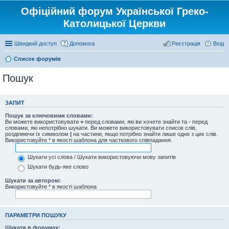
Офіційний форум Української Греко-
Католицької Церкви
Швидкий доступ
Допомога
Реєстрація
Вхід
Список форумів
Пошук
ЗАПИТ
Пошук за ключовими словами:
Ви можете використовувати
+
перед словами, які ви хочете знайти та
-
перед
словами, які непотрібно шукати. Ви можете використовувати список слів,
розділяючи їх символом
|
на частини, якщо потрібно знайти лише одне з цих слів.
Використовуйте * в якості шаблона для часткового співпадання.
Шукати усі слова / Шукати використовуючи мову запитів
Шукати будь-яке слово
Шукати за автором:
Використовуйте * в якості шаблона
ПАРАМЕТРИ ПОШУКУ
Шукати в форумах: