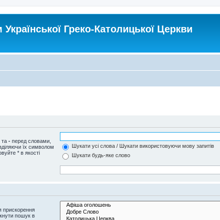
Української Греко-Католицької Церкви
и та
-
перед словами,
Шукати усі слова / Шукати використовуючи мову запитів
озділяючи їх символом
вуйте * в якості
Шукати будь-яке слово
я прискорення
кнути пошук в