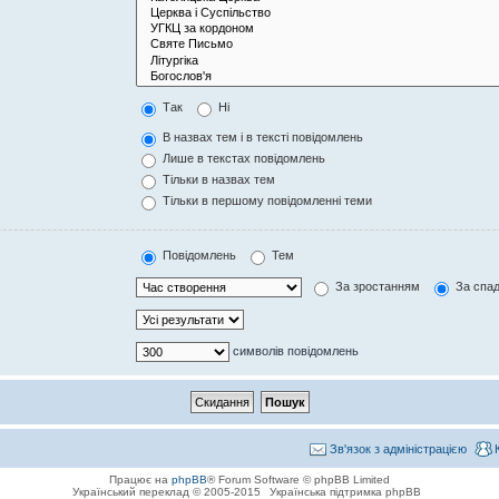
Так
Ні
В назвах тем і в тексті повідомлень
Лише в текстах повідомлень
Тільки в назвах тем
Тільки в першому повідомленні теми
Повідомлень
Тем
За зростанням
За спа
символів повідомлень
Зв'язок з адміністрацією
Працює на
phpBB
® Forum Software © phpBB Limited
Український переклад © 2005-2015
Українська підтримка phpBB