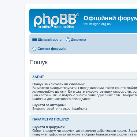
Офіційний форум 
forum.ugcc.org.ua
Швидкий доступ
Допомога
Список форумів
Пошук
ЗАПИТ
Пошук за ключовими словами:
Ви можете використовувати
+
перед словами, які ви хочете знайт
які непотрібно шукати. Ви можете використовувати список слів, р
|
на частини, якщо потрібно знайти лише одне з цих слів. Використо
шаблона для часткового співпадання.
Шукати за автором:
Використовуйте * в якості шаблона
ПАРАМЕТРИ ПОШУКУ
Шукати в форумах:
Оберіть форум чи форуми, де ви хочете здійснювати пошук. Задл
пошуку в підфорумах ви можете обрати батьківський форум і увім