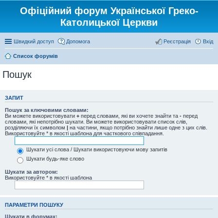
Офіційний форум Української Греко-
Католицької Церкви
Швидкий доступ
Допомога
Реєстрація
Вхід
Список форумів
Пошук
ЗАПИТ
Пошук за ключовими словами:
Ви можете використовувати
+
перед словами, які ви хочете знайти та
-
перед
словами, які непотрібно шукати. Ви можете використовувати список слів,
розділяючи їх символом
|
на частини, якщо потрібно знайти лише одне з цих слів.
Використовуйте * в якості шаблона для часткового співпадання.
Шукати усі слова / Шукати використовуючи мову запитів
Шукати будь-яке слово
Шукати за автором:
Використовуйте * в якості шаблона
ПАРАМЕТРИ ПОШУКУ
Шукати в форумах: