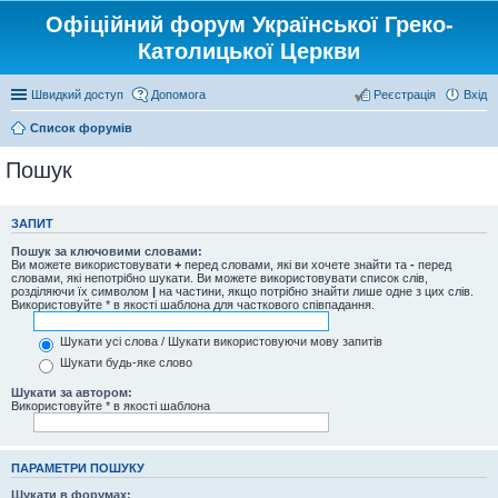
Офіційний форум Української Греко-
Католицької Церкви
Швидкий доступ
Допомога
Реєстрація
Вхід
Список форумів
Пошук
ЗАПИТ
Пошук за ключовими словами:
Ви можете використовувати
+
перед словами, які ви хочете знайти та
-
перед
словами, які непотрібно шукати. Ви можете використовувати список слів,
розділяючи їх символом
|
на частини, якщо потрібно знайти лише одне з цих слів.
Використовуйте * в якості шаблона для часткового співпадання.
Шукати усі слова / Шукати використовуючи мову запитів
Шукати будь-яке слово
Шукати за автором:
Використовуйте * в якості шаблона
ПАРАМЕТРИ ПОШУКУ
Шукати в форумах: