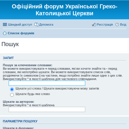
Офіційний форум Української Греко-
Католицької Церкви
Швидкий доступ
Допомога
Реєстрація
Вхід
Список форумів
Пошук
ЗАПИТ
Пошук за ключовими словами:
Ви можете використовувати
+
перед словами, які ви хочете знайти та
-
перед
словами, які непотрібно шукати. Ви можете використовувати список слів,
розділяючи їх символом
|
на частини, якщо потрібно знайти лише одне з цих слів.
Використовуйте * в якості шаблона для часткового співпадання.
Шукати усі слова / Шукати використовуючи мову запитів
Шукати будь-яке слово
Шукати за автором:
Використовуйте * в якості шаблона
ПАРАМЕТРИ ПОШУКУ
Шукати в форумах: