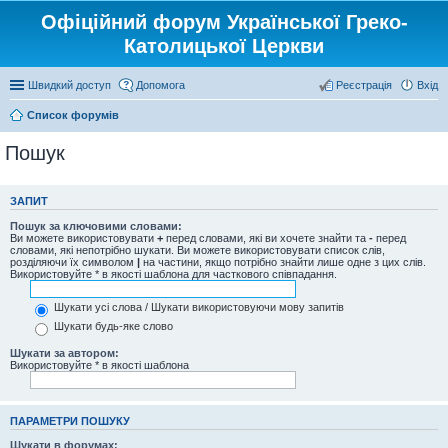
Офіційний форум Української Греко-
Католицької Церкви
Швидкий доступ
Допомога
Реєстрація
Вхід
Список форумів
Пошук
ЗАПИТ
Пошук за ключовими словами:
Ви можете використовувати
+
перед словами, які ви хочете знайти та
-
перед
словами, які непотрібно шукати. Ви можете використовувати список слів,
розділяючи їх символом
|
на частини, якщо потрібно знайти лише одне з цих слів.
Використовуйте * в якості шаблона для часткового співпадання.
Шукати усі слова / Шукати використовуючи мову запитів
Шукати будь-яке слово
Шукати за автором:
Використовуйте * в якості шаблона
ПАРАМЕТРИ ПОШУКУ
Шукати в форумах: