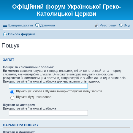
Офіційний форум Української Греко-
Католицької Церкви
Швидкий доступ
Допомога
Реєстрація
Вхід
Список форумів
Пошук
ЗАПИТ
Пошук за ключовими словами:
Ви можете використовувати
+
перед словами, які ви хочете знайти та
-
перед
словами, які непотрібно шукати. Ви можете використовувати список слів,
розділяючи їх символом
|
на частини, якщо потрібно знайти лише одне з цих слів.
Використовуйте * в якості шаблона для часткового співпадання.
Шукати усі слова / Шукати використовуючи мову запитів
Шукати будь-яке слово
Шукати за автором:
Використовуйте * в якості шаблона
ПАРАМЕТРИ ПОШУКУ
Шукати в форумах: