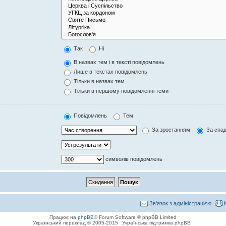
Так
Ні
В назвах тем і в тексті повідомлень
Лише в текстах повідомлень
Тільки в назвах тем
Тільки в першому повідомленні теми
Повідомлень
Тем
За зростанням
За спа
символів повідомлень
Зв'язок з адміністрацією
Працює на
phpBB
® Forum Software © phpBB Limited
Український переклад © 2005-2015
Українська підтримка phpBB