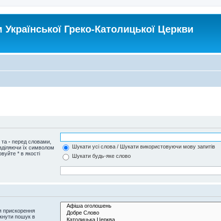
Української Греко-Католицької Церкви
и та
-
перед словами,
Шукати усі слова / Шукати використовуючи мову запитів
озділяючи їх символом
вуйте * в якості
Шукати будь-яке слово
я прискорення
кнути пошук в