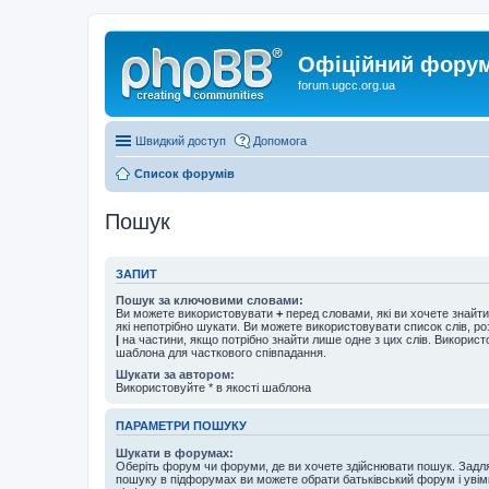
Офіційний форум 
forum.ugcc.org.ua
Швидкий доступ
Допомога
Список форумів
Пошук
ЗАПИТ
Пошук за ключовими словами:
Ви можете використовувати
+
перед словами, які ви хочете знайт
які непотрібно шукати. Ви можете використовувати список слів, р
|
на частини, якщо потрібно знайти лише одне з цих слів. Використо
шаблона для часткового співпадання.
Шукати за автором:
Використовуйте * в якості шаблона
ПАРАМЕТРИ ПОШУКУ
Шукати в форумах:
Оберіть форум чи форуми, де ви хочете здійснювати пошук. Задл
пошуку в підфорумах ви можете обрати батьківський форум і увім