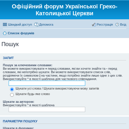
Офіційний форум Української Греко-
Католицької Церкви
Швидкий доступ
Допомога
Реєстрація
Вхід
Список форумів
Пошук
ЗАПИТ
Пошук за ключовими словами:
Ви можете використовувати
+
перед словами, які ви хочете знайти та
-
перед
словами, які непотрібно шукати. Ви можете використовувати список слів,
розділяючи їх символом
|
на частини, якщо потрібно знайти лише одне з цих слів.
Використовуйте * в якості шаблона для часткового співпадання.
Шукати усі слова / Шукати використовуючи мову запитів
Шукати будь-яке слово
Шукати за автором:
Використовуйте * в якості шаблона
ПАРАМЕТРИ ПОШУКУ
Шукати в форумах: