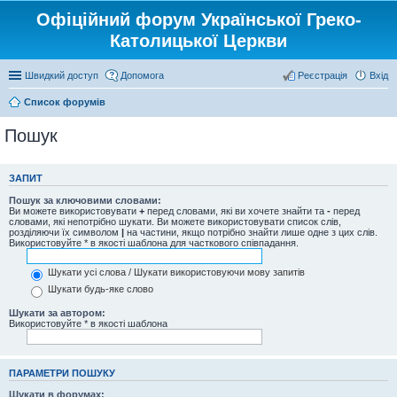
Офіційний форум Української Греко-
Католицької Церкви
Швидкий доступ
Допомога
Реєстрація
Вхід
Список форумів
Пошук
ЗАПИТ
Пошук за ключовими словами:
Ви можете використовувати
+
перед словами, які ви хочете знайти та
-
перед
словами, які непотрібно шукати. Ви можете використовувати список слів,
розділяючи їх символом
|
на частини, якщо потрібно знайти лише одне з цих слів.
Використовуйте * в якості шаблона для часткового співпадання.
Шукати усі слова / Шукати використовуючи мову запитів
Шукати будь-яке слово
Шукати за автором:
Використовуйте * в якості шаблона
ПАРАМЕТРИ ПОШУКУ
Шукати в форумах: