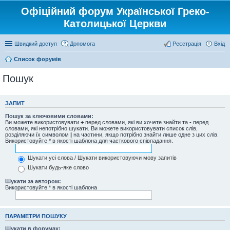
Офіційний форум Української Греко-
Католицької Церкви
Швидкий доступ
Допомога
Реєстрація
Вхід
Список форумів
Пошук
ЗАПИТ
Пошук за ключовими словами:
Ви можете використовувати
+
перед словами, які ви хочете знайти та
-
перед
словами, які непотрібно шукати. Ви можете використовувати список слів,
розділяючи їх символом
|
на частини, якщо потрібно знайти лише одне з цих слів.
Використовуйте * в якості шаблона для часткового співпадання.
Шукати усі слова / Шукати використовуючи мову запитів
Шукати будь-яке слово
Шукати за автором:
Використовуйте * в якості шаблона
ПАРАМЕТРИ ПОШУКУ
Шукати в форумах: