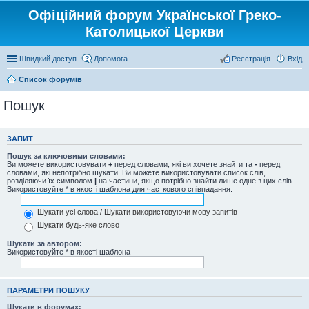
Офіційний форум Української Греко-
Католицької Церкви
Швидкий доступ
Допомога
Реєстрація
Вхід
Список форумів
Пошук
ЗАПИТ
Пошук за ключовими словами:
Ви можете використовувати
+
перед словами, які ви хочете знайти та
-
перед
словами, які непотрібно шукати. Ви можете використовувати список слів,
розділяючи їх символом
|
на частини, якщо потрібно знайти лише одне з цих слів.
Використовуйте * в якості шаблона для часткового співпадання.
Шукати усі слова / Шукати використовуючи мову запитів
Шукати будь-яке слово
Шукати за автором:
Використовуйте * в якості шаблона
ПАРАМЕТРИ ПОШУКУ
Шукати в форумах: